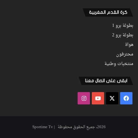
كرة القدم المغربية
بطولة برو 1
بطولة برو 2
هواة
محترفون
منتخبات وطنية
ابقى على اتصال معنا
فيسبوك
‫X
‫YouTube
انستقرام
2026، جميع الحقوق محفوظة | Sportime Tv