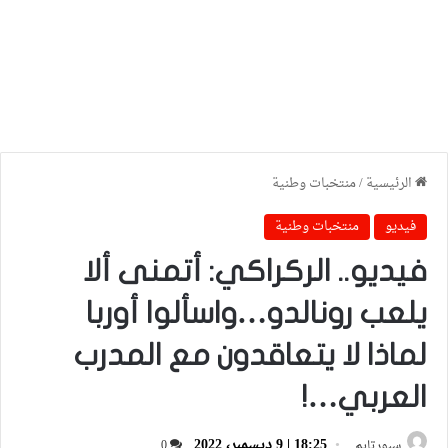
الرئيسية
/
منتخبات وطنية
فيديو
منتخبات وطنية
فيديو.. الركراكي: أتمنى ألا
يلعب رونالدو…واسألوا أوربا
لماذا لا يتعاقدون مع المدرب
العربي…!
18:25 | 9 ديسمبر، 2022
سبورتايم
0