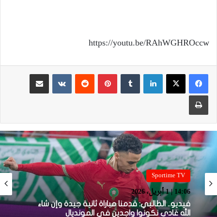
https://youtu.be/RAhWGHROccw
لينكدإن
بينتيريست
مشاركة عبر البريد
طباعة
Sportime TV
14:06 | 1 أبريل، 2026
فيديو.. الطالبي: قدمنا مباراة ثانية جيدة وإن شاء
الله غادي نكونوا واجدين في المونديال