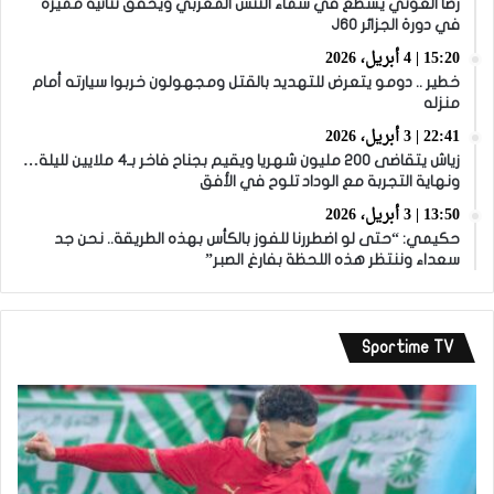
رضا العوني يسطع في سماء التنس المغربي ويحقق ثنائية مميزة
في دورة الجزائر J60
15:20 | 4 أبريل، 2026
خطير .. دومو يتعرض للتهديد بالقتل ومجهولون خربوا سيارته أمام
منزله
22:41 | 3 أبريل، 2026
زياش يتقاضى 200 مليون شهريا ويقيم بجناح فاخر بـ4 ملايين لليلة…
ونهاية التجربة مع الوداد تلوح في الأفق
13:50 | 3 أبريل، 2026
حكيمي: “حتى لو اضطررنا للفوز بالكأس بهذه الطريقة.. نحن جد
سعداء وننتظر هذه اللحظة بفارغ الصبر”
Sportime TV