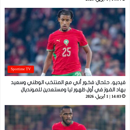
Sportime TV
فيديو.. حلحال: فخور أني مع المنتخب الوطني وسعيد
بهاد الفوز في أول ظهور ليا ومستعدين للمونديال
14:03 | 1 أبريل، 2026