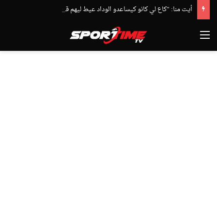
أيت منا: “كاع لي كانو كيساعدو الوداد عيط ليهم قاضي التحقيق.. دابا حتى شي واحد ما بقا باغي يعاون”
القائمة