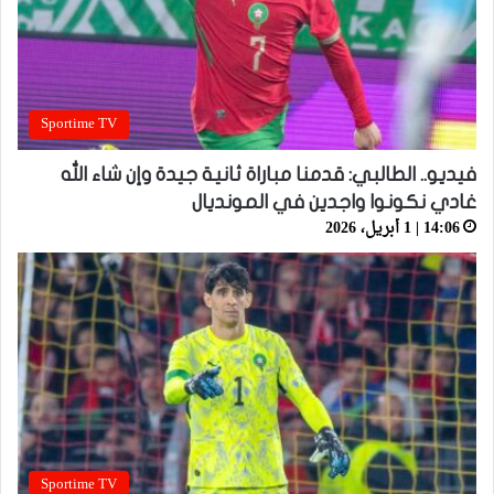
Sportime TV
فيديو.. الطالبي: قدمنا مباراة ثانية جيدة وإن شاء الله
غادي نكونوا واجدين في المونديال
14:06 | 1 أبريل، 2026
Sportime TV