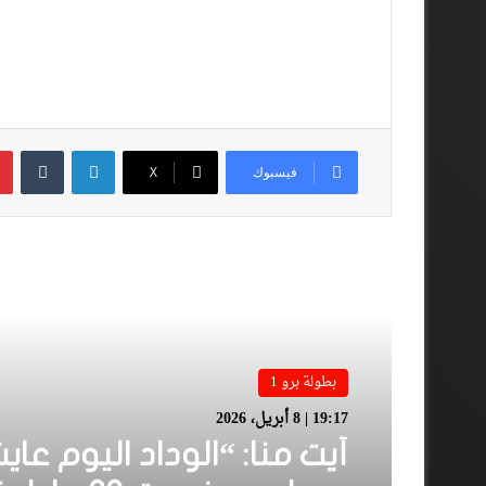
لينكدإن
فيسبوك
‫X
أقرأ المزيد
بطولة برو 1
19:17 | 8 أبريل، 2026
أيت منا: “الوداد اليوم عاي