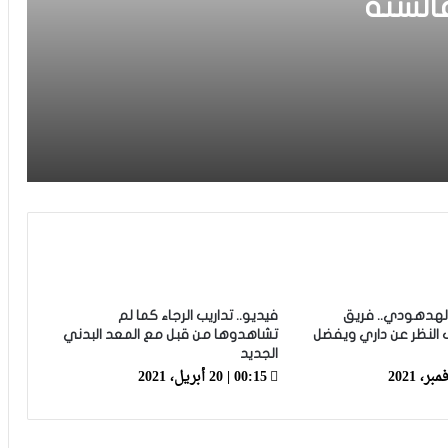
2 مليار فالسنة
الرجاء يحتفي بمتقاعديه في مبادرة وفاء
تبرز القيم الإنسانية للنادي
الرجاء يؤجل جمعه العام ويعقد لقاء
تواصليا
كارتيرون يعزز طاقمه التقني بأسماء أجنبية
ويباشر مهامه مع الوداد
الرجاء يعود إلى التداريب ويبرمج ودية أمام
حسنية أكادير
هدهودي.. فريق
فيديو.. تداريب الرجاء كما لم
لنظر عن داري ويفضل
تشاهدوها من قبل مع المعد البدني
الجديد
العصبة الاحترافية تعلن إعادة برمجة
00:15 | 20 أبريل، 2021
مؤجلات البطولة بعد التوقف الدولي