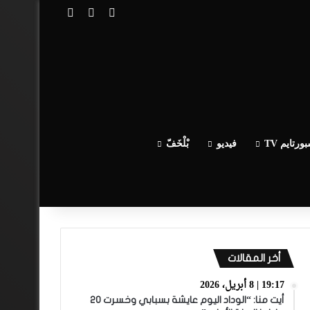
تسجيل الدخول
مقال عشوائي
إضافة عمود جا
ورتايم TV
فيديو
بْلْخَفّ
أخر المقالات
19:17 | 8 أبريل، 2026
أيت منا: “الوداد اليوم عايشة بسبابي وخسرت 20