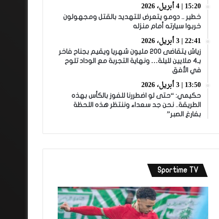
15:20 | 4 أبريل، 2026
خطير .. دومو يتعرض للتهديد بالقتل ومجهولون
خربوا سيارته أمام منزله
22:41 | 3 أبريل، 2026
زياش يتقاضى 200 مليون شهريا ويقيم بجناح فاخر
بـ4 ملايين لليلة… ونهاية التجربة مع الوداد تلوح
في الأفق
13:50 | 3 أبريل، 2026
حكيمي: “حتى لو اضطررنا للفوز بالكأس بهذه
الطريقة.. نحن جد سعداء وننتظر هذه اللحظة
بفارغ الصبر”
Sportime TV