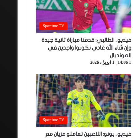
Sportime TV
فيديو.. الطالبي: قدمنا مباراة ثانية جيدة
وإن شاء الله غادي نكونوا واجدين في
المونديال
14:06 | 1 أبريل، 2026
Sportime TV
فيديو.. بونو: اللاعبين تعاملو مزيان مع