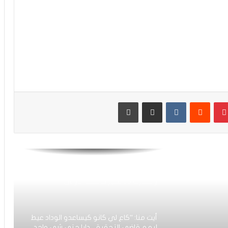
كارتيرون يعزز طاقمه التقني بأسماء أجنبية
ويباشر مهامه مع الوداد
الرجاء يعود إلى التداريب ويبرمج ودية أمام
حسنية أكادير
بينتيريست
مشاركة عبر البريد
طباعة
العصبة الاحترافية تعلن إعادة برمجة
مؤجلات البطولة بعد التوقف الدولي
أيت منا: “الوداد اليوم عايشة بسبابي
وخسرت 20 مليار فالسنة الأولى”
أيت منا: “كاع لي كانو كيساعدو الوداد عيط
ليهم قاضي التحقيق.. دابا حتى شي واحد