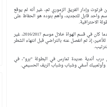
ين فرتوت وإدار الفريق الزموري تم، غير أنه لم يوقع
وسم واحد قابل للتجديد، وأهم بنوده هو الحفاظ على
ولة الاحترافية.
وسبق للإطار الوطني أن قاد النهضة تقنيا عندما كان في قسم الهواة خلال موسم 2016/2017، غير
للأخير، إذ تم انفصل عنه بالتراضي قبل انتهاء الشطر
لترتيب.
درب أندية عديدة تمارس في البطولة “برو”، في
ة وأولمبيك آسفي وشباب وشباب الريف الحسيمي.
الرجاء يحتفي بمتقاعديه في مبادرة وفاء
تبرز القيم الإنسانية للنادي
الرجاء يؤجل جمعه العام ويعقد لقاء
تواصليا