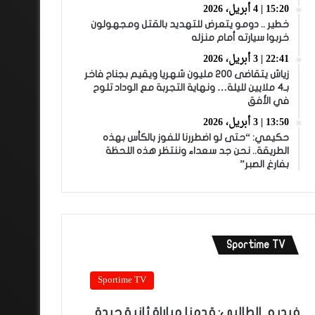
15:20 | 4 أبريل، 2026
خطير .. دومو يتعرض للتهديد بالقتل ومجهولون
خربوا سيارته أمام منزله
22:41 | 3 أبريل، 2026
زياش يتقاضى 200 مليون شهريا ويقيم بجناح فاخر
بـ4 ملايين لليلة… ونهاية التجربة مع الوداد تلوح
في الأفق
13:50 | 3 أبريل، 2026
حكيمي: “حتى لو اضطررنا للفوز بالكأس بهذه
الطريقة.. نحن جد سعداء وننتظر هذه اللحظة
بفارغ الصبر”
Sportime TV
Sportime TV
فيديو.. الطالبي: قدمنا مباراة ثانية جيدة