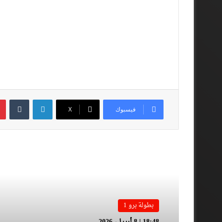
لينكدإن
فيسبوك
‫X
أقرأ المزيد
بطولة برو 1