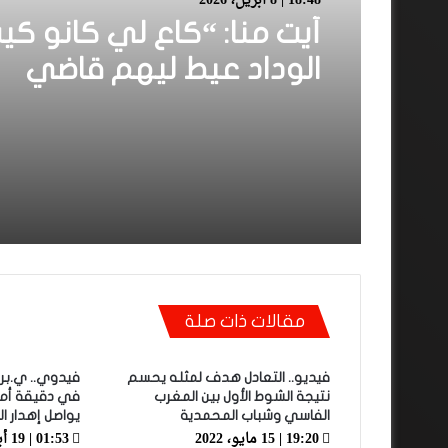
18:48 | 8 أبريل، 2026
أيت منا: “كاع لي كانو كي
الوداد عيط ليهم قاضي
التحقيق.. دابا حتى شي وا
بقا باغي يعاون”
مقالات ذات صلة
فيديو.. التعادل هدف لمثله يحسم
فيدوي.. ي.بر
نتيجة الشوط الأول بين المغرب
في دقيقة أما
الفاسي وشباب المحمدية
يواصل إهدار ا
19:20 | 15 مايو، 2022
01:53 | 19 أبريل، 2021