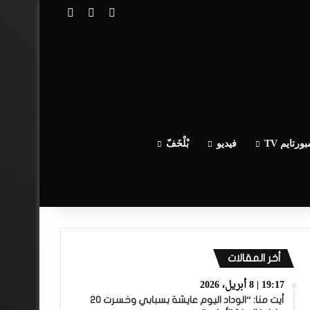
تسجيل الدخول
مقال عشوائي
إضافة عمود جا
ورتايم TV
فيديو
بْلْخَفّ
أخر المقالات
19:17 | 8 أبريل، 2026
أيت منا: “الوداد اليوم عايشة بسبابي وخسرت 20