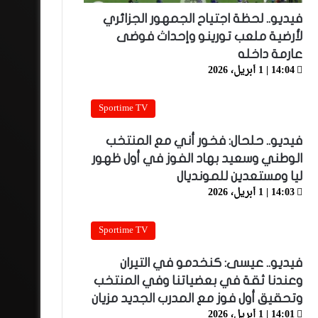
فيديو.. لحظة اجتياح الجمهور الجزائري
لأرضية ملعب تورينو وإحداث فوضى
عارمة داخله
14:04 | 1 أبريل، 2026
Sportime TV
فيديو.. حلحال: فخور أني مع المنتخب
الوطني وسعيد بهاد الفوز في أول ظهور
ليا ومستعدين للمونديال
14:03 | 1 أبريل، 2026
Sportime TV
فيديو.. عيسى: كنخدمو في التيران
وعندنا ثقة في بعضياتنا وفي المنتخب
وتحقيق أول فوز مع المدرب الجديد مزيان
14:01 | 1 أبريل، 2026