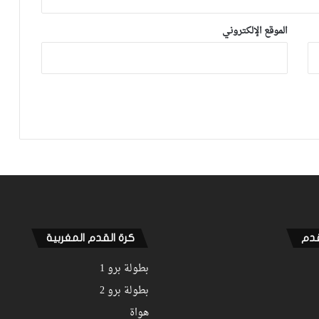
ليهم قاضي التحقيق.. دابا حتى شي واحد
ما بقا باغي يعاون”
الموقع الإلكتروني
توالي النتائج السلبية يلاحق الوداد الرياضي
بعد تعادل جديد أمام الدفاع الحسني
الجديدي
نهضة بركان يخرج بنقطة من فاس والجيش
الملكي يتوقف أمام الكوكب المراكشي
زياش يتقاضى 200 مليون شهريا ويقيم
بجناح فاخر بـ4 ملايين لليلة… ونهاية
التجربة مع الوداد تلوح في الأفق
قدم
كرة القدم المغربية
بطولة برو 1
بطولة برو 2
هواة