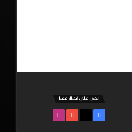
ابقى على اتصال معنا
فيسبوك
‫X
‫YouTube
انستقرام