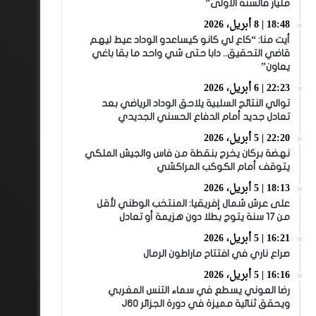
مليار فالسنة الأولى”
18:48 | 8 أبريل، 2026
أيت منا: “كاع لي كانو كيساعدو الوداد عيط ليهم
قاضي التحقيق.. دابا حتى شي واحد ما بقا باغي
يعاون”
22:23 | 6 أبريل، 2026
توالي النتائج السلبية يلاحق الوداد الرياضي بعد
تعادل جديد أمام الدفاع الحسني الجديدي
22:20 | 5 أبريل، 2026
نهضة بركان يخرج بنقطة من فاس والجيش الملكي
يتوقف أمام الكوكب المراكشي
18:13 | 5 أبريل، 2026
على عرش شمال إفريقيا: المنتخب الوطني لأقل
من 17 سنة يتوج بطلا دون هزيمة أو تعادل
16:21 | 5 أبريل، 2026
صراع ناري في افتتاح ماراطون الرمال
16:16 | 5 أبريل، 2026
رضا العوني يسطع في سماء التنس المغربي
ويحقق ثنائية مميزة في دورة الجزائر J60