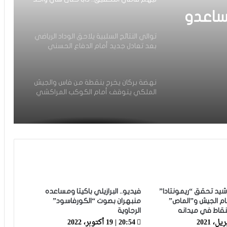
ما بقا باغي يعاون”
ساعدو
توالي النتائج السلبية يلاحق الوداد الرياضي
بعد تعادل جديد أمام الدفاع الحسني
حد ما
الجديدي
نهضة بركان يخرج بنقطة من فاس والجيش
الملكي يتوقف أمام الكوكب المراكشي
زياش يتقاضى 200 مليون شهريا ويقيم
بجناح فاخر بـ4 ملايين لليلة… ونهاية
التجربة مع الوداد تلوح في الأفق
الرجاء يحتفي بمتقاعديه في مبادرة وفاء
تبرز القيم الإنسانية للنادي
شيد تحقق “ريمونتادا”
فيديو.. البرازيلي باكيتا ومساعده
م الجيش و”الماص”
منبهران بصوت “الكورفاسود”
لنقاط في ميدانه
الرجاوية
الرجاء يؤجل جمعه العام ويعقد لقاء
20:54 | 19 أكتوبر، 2022