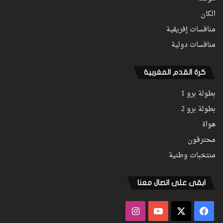
الكان
منافسات إفريقية
منافسات دولية
كرة القدم المغربية
بطولة برو 1
بطولة برو 2
هواة
محترفون
منتخبات وطنية
ابقى على اتصال معنا
فيسبوك
‫X
‫YouTube
انستقرام