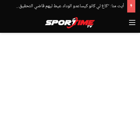
أيت منا: “كاع لي كانو كيساعدو الوداد عيط ليهم قاضي التحقيق.. دابا حتى شي واحد ما بقا باغي يعاون”
القائمة