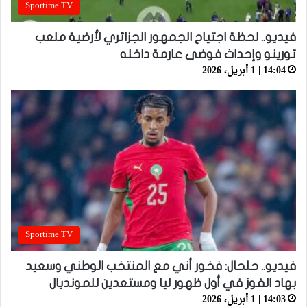
Sportime TV
فيديو.. لحظة اجتياح الجمهور الجزائري لأرضية ملعب
تورينو وإحداث فوضى عارمة داخله
14:04 | 1 أبريل، 2026
Sportime TV
فيديو.. حلحال: فخور أني مع المنتخب الوطني وسعيد
بهاد الفوز في أول ظهور ليا ومستعدين للمونديال
14:03 | 1 أبريل، 2026