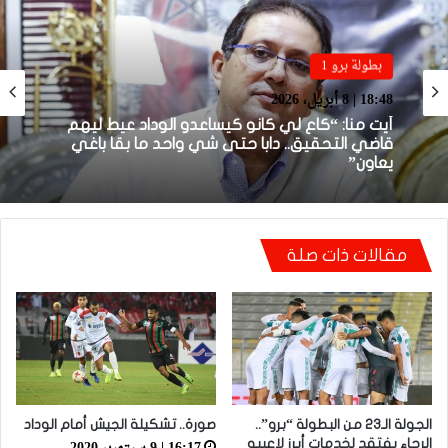
بطولة برو 1
بطولة برو 1
22:23 | 6 أبريل، 2026
18:48 | 8 أبريل، 2026
توالي النتائج السلبية يلاحق الوداد الرياضي بعد
تعادل جديد أمام الدفاع الحسني الجديدي
أيت منا: “كاع لي كانو كيساعدو الوداد عيط ليهم
قاضي التحقيق.. دابا حتى شي واحد ما بقا باغي
مقالات ذات صلة
يعاون”
الجولة الـ23 من البطولة “برو”..
صورة.. تشكيلة الجيش أمام الوداد
الرجاء يفتقد لخدمات أبرز لاعبيه