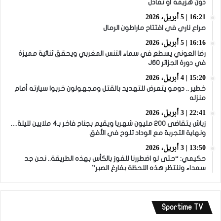
دون هزيمة أو تعادل
16:21 | 5 أبريل، 2026
صراع ناري في افتتاح ماراطون الرمال
16:16 | 5 أبريل، 2026
رضا العوني يسطع في سماء التنس المغربي ويحقق ثنائية مميزة
في دورة الجزائر J60
15:20 | 4 أبريل، 2026
خطير .. دومو يتعرض للتهديد بالقتل ومجهولون خربوا سيارته أمام
منزله
22:41 | 3 أبريل، 2026
زياش يتقاضى 200 مليون شهريا ويقيم بجناح فاخر بـ4 ملايين لليلة…
ونهاية التجربة مع الوداد تلوح في الأفق
13:50 | 3 أبريل، 2026
حكيمي: “حتى لو اضطررنا للفوز بالكأس بهذه الطريقة.. نحن جد
سعداء وننتظر هذه اللحظة بفارغ الصبر”
Sportime TV