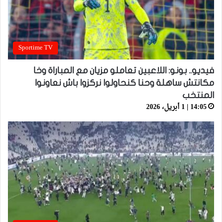
Sportime TV
فيديو.. بونو: اللاعبين تعاملو مزيان مع المباراة وخا
مكانتش ساهلة وحنا كنحاولوا نركزوا باش نعاونوا
المنتخب
14:05 | 1 أبريل، 2026