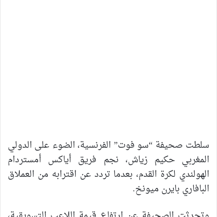
سلطت صحيفة “سو فوت” الفرنسية، الضوء على الدولي
المغربي حكيم زياش، نجم فريق أياكس أمستردام
الهولندي لكرة القدم، بعدما تردد عن اقترابه من العملاق
البافاري بايرن ميونخ.
وتحدثت الصحيفة عن ارتفاع قيمة اللاعب التسويقية،