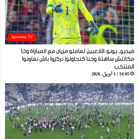
Sportime TV
فيديو.. بونو: اللاعبين تعاملو مزيان مع المباراة وخا
مكانتش ساهلة وحنا كنحاولوا نركزوا باش نعاونوا
المنتخب
14:05 | 1 أبريل، 2026