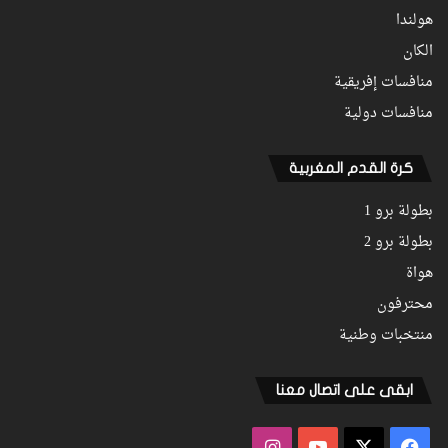
هولندا
الكان
منافسات إفريقية
منافسات دولية
كرة القدم المغربية
بطولة برو 1
بطولة برو 2
هواة
محترفون
منتخبات وطنية
ابقى على اتصال معنا
فيسبوك
‫X
‫YouTube
انستقرام