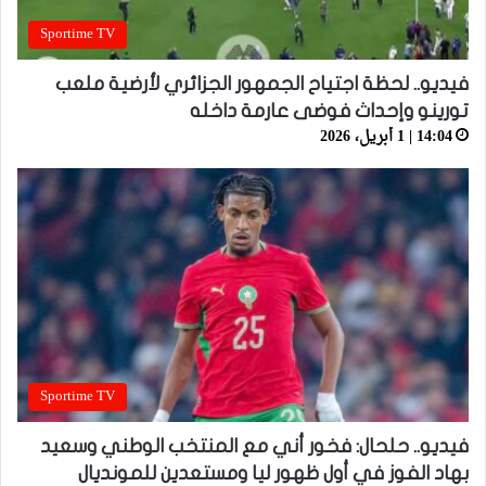
Sportime TV
فيديو.. لحظة اجتياح الجمهور الجزائري لأرضية ملعب
تورينو وإحداث فوضى عارمة داخله
14:04 | 1 أبريل، 2026
Sportime TV
فيديو.. حلحال: فخور أني مع المنتخب الوطني وسعيد
بهاد الفوز في أول ظهور ليا ومستعدين للمونديال