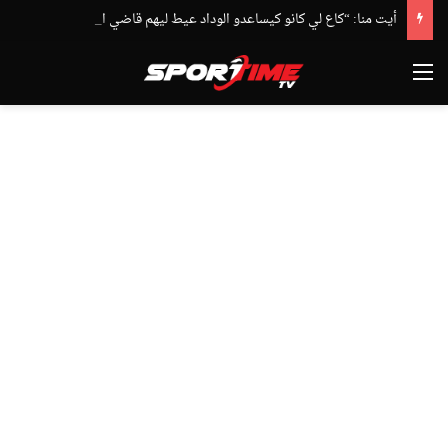
أيت منا: “كاع لي كانو كيساعدو الوداد عيط ليهم قاضي التحقيق.. دابا حتى شي واحد ما بقا باغي يعاون”
القائمة