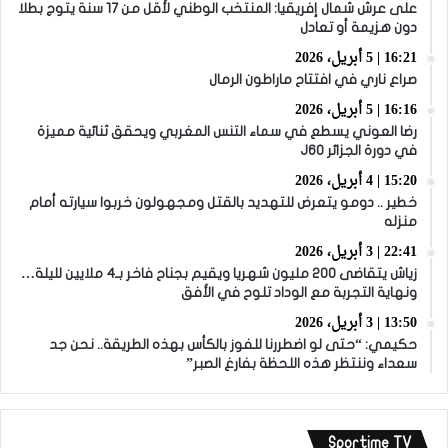
على عرش شمال إفريقيا: المنتخب الوطني لأقل من 17 سنة يتوج بطلا
دون هزيمة أو تعادل
16:21 | 5 أبريل، 2026
صراع ناري في افتتاح ماراطون الرمال
16:16 | 5 أبريل، 2026
رضا العوني يسطع في سماء التنس المغربي ويحقق ثنائية مميزة
في دورة الجزائر J60
15:20 | 4 أبريل، 2026
خطير .. دومو يتعرض للتهديد بالقتل ومجهولون خربوا سيارته أمام
منزله
22:41 | 3 أبريل، 2026
زياش يتقاضى 200 مليون شهريا ويقيم بجناح فاخر بـ4 ملايين لليلة…
ونهاية التجربة مع الوداد تلوح في الأفق
13:50 | 3 أبريل، 2026
حكيمي: “حتى لو اضطررنا للفوز بالكأس بهذه الطريقة.. نحن جد
سعداء وننتظر هذه اللحظة بفارغ الصبر”
Sportime TV