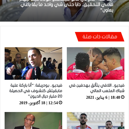
22:23 | 6 أبريل، 2026
أيت منا: “كاع لي كانو كيساعدو الوداد عيط ليهم
قاضي التحقيق.. دابا حتى شي واحد ما بقا باغي
يعاون”
توالي النتائج السلبية يلاحق الوداد الرياضي بعد
تعادل جديد أمام الدفاع الحسني الجديدي
مقالات ذات صلة
فيديو.. اللافي يتألق بهدفين في
فيديو.. بودريقة: “أنا باركة علية
شباك الملعب المالي
مابقيتش كنشوف في الحصيلة
18:48 | 6 يناير، 2021
20 مليار ديال الديون”
12:54 | 18 أكتوبر، 2019