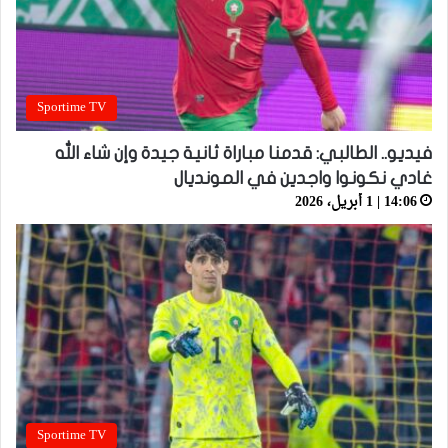
Sportime TV
فيديو.. الطالبي: قدمنا مباراة ثانية جيدة وإن شاء الله
غادي نكونوا واجدين في المونديال
14:06 | 1 أبريل، 2026
Sportime TV