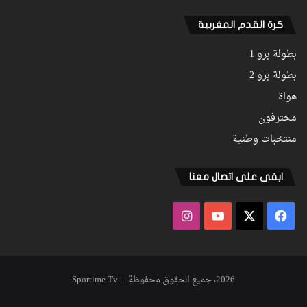
كرة القدم المغربية
بطولة برو 1
بطولة برو 2
هواة
محترفون
منتخبات وطنية
ابقى على اتصال معنا
فيسبوك
‫X
‫YouTube
انستقرام
2026، جميع الحقوق محفوظة | Sportime Tv