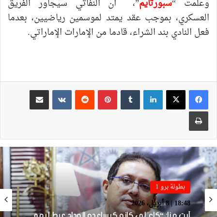
وعلمت “
سبورتايم
”، أن النفاتي سيجاور الفريق
العسكري، بموجب عقد يمتد لموسمين رياضيين، بعدما
فعل النادي بند الشراء، قادما من الإمارات الإماراتي.
لينكدإن
بينتيريست
مشاركة عبر البريد
طباعة
بطولة برو 1
بطولة برو 1
18:48 | 8 أبريل، 2026