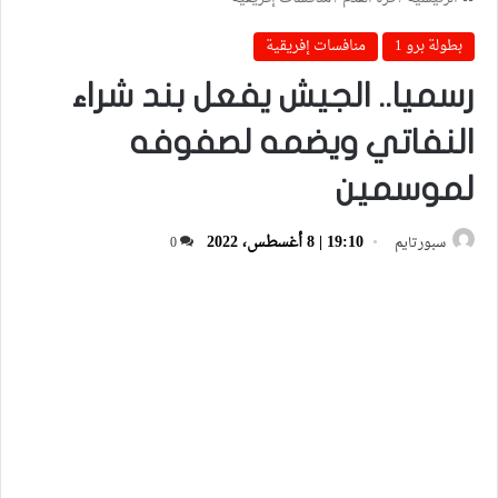
بطولة برو 1
منافسات إفريقية
رسميا.. الجيش يفعل بند شراء
النفاتي ويضمه لصفوفه
لموسمين
19:10 | 8 أغسطس، 2022
سبورتايم
0