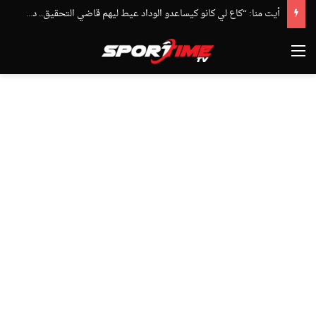
أيت منا: “كاع لي كانو كيساعدو الوداد عيط ليهم قاضي التحقيق.. دابا حتى شي واحد ما بقا باغي يعاون”
القائمة