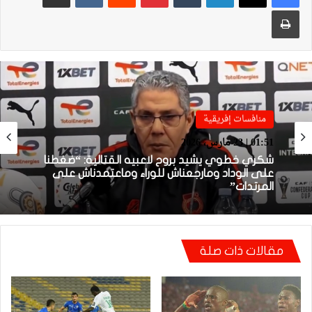
طباعة
منافسات إفريقية
منافسات إفريقية
01:38 | 23 مارس، 2026
01:51 | 23 مارس، 2026
بعد الإقصاء من كأس “الكاف”.. أيت منا يقيل
بنهاشم
شكري خطوي يشيد بروح لاعبيه القتالية: “ضغطنا
مقالات ذات صلة
على الوداد ومارجعناش للوراء وماعتمدناش على
المرتدات”