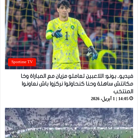
Sportime TV
فيديو.. بونو: اللاعبين تعاملو مزيان مع المباراة وخا
مكانتش ساهلة وحنا كنحاولوا نركزوا باش نعاونوا
المنتخب
14:05 | 1 أبريل، 2026