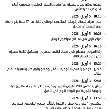
نهضة بركان يخرج بنقطة من فاس والجيش الملكي يتوقف أمام
الكوكب المراكشي
18:13 | 5 أبريل، 2026
على عرش شمال إفريقيا: المنتخب الوطني لأقل من 17 سنة يتوج بطلا
دون هزيمة أو تعادل
16:21 | 5 أبريل، 2026
صراع ناري في افتتاح ماراطون الرمال
16:16 | 5 أبريل، 2026
رضا العوني يسطع في سماء التنس المغربي ويحقق ثنائية مميزة
في دورة الجزائر J60
15:20 | 4 أبريل، 2026
خطير .. دومو يتعرض للتهديد بالقتل ومجهولون خربوا سيارته أمام
منزله
22:41 | 3 أبريل، 2026
زياش يتقاضى 200 مليون شهريا ويقيم بجناح فاخر بـ4 ملايين لليلة…
ونهاية التجربة مع الوداد تلوح في الأفق
13:50 | 3 أبريل، 2026
حكيمي: “حتى لو اضطررنا للفوز بالكأس بهذه الطريقة.. نحن جد
سعداء وننتظر هذه اللحظة بفارغ الصبر”