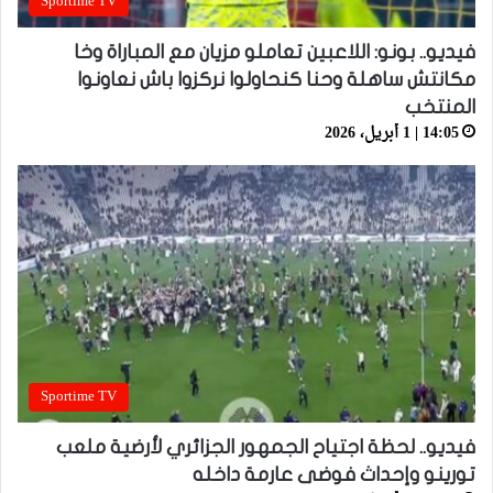
Sportime TV
فيديو.. بونو: اللاعبين تعاملو مزيان مع المباراة وخا
مكانتش ساهلة وحنا كنحاولوا نركزوا باش نعاونوا
المنتخب
14:05 | 1 أبريل، 2026
Sportime TV
فيديو.. لحظة اجتياح الجمهور الجزائري لأرضية ملعب
تورينو وإحداث فوضى عارمة داخله