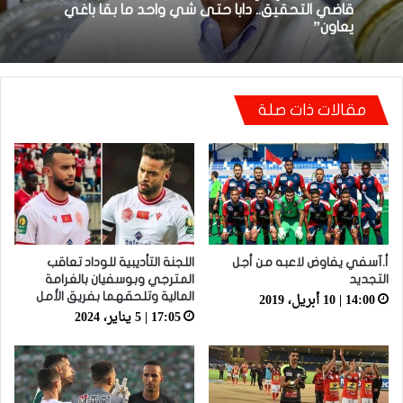
أيت منا: “كاع لي كانو كيساعدو الوداد عيط ليهم
قاضي التحقيق.. دابا حتى شي واحد ما بقا باغي
توالي النتائج السلبية يلاحق الوداد الرياضي بعد
يعاون”
تعادل جديد أمام الدفاع الحسني الجديدي
مقالات ذات صلة
أ.آسفي يفاوض لاعبه من أجل
اللجنة التأديبية للوداد تعاقب
التجديد
المترجي وبوسفيان بالغرامة
14:00 | 10 أبريل، 2019
المالية وتلحقهما بفريق الأمل
17:05 | 5 يناير، 2024