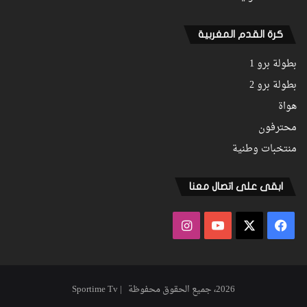
كرة القدم المغربية
بطولة برو 1
بطولة برو 2
هواة
محترفون
منتخبات وطنية
ابقى على اتصال معنا
فيسبوك
‫X
‫YouTube
انستقرام
2026، جميع الحقوق محفوظة | Sportime Tv