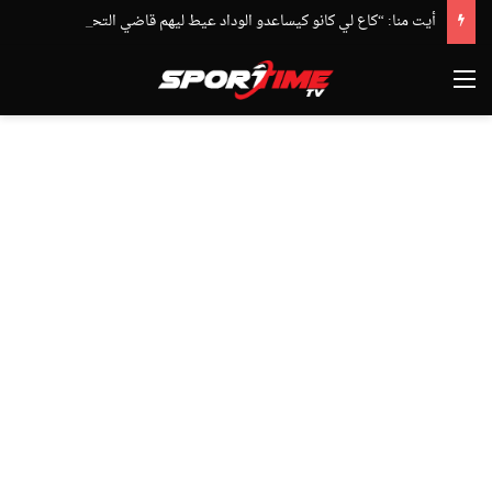
أيت منا: “كاع لي كانو كيساعدو الوداد عيط ليهم قاضي التحقيق.. دابا حتى شي واحد ما بقا باغي يعاون”
القائمة