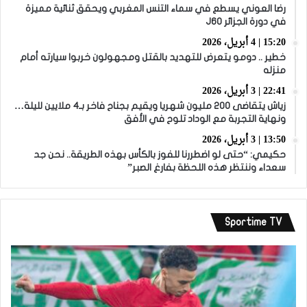
رضا العوني يسطع في سماء التنس المغربي ويحقق ثنائية مميزة
في دورة الجزائر J60
15:20 | 4 أبريل، 2026
خطير .. دومو يتعرض للتهديد بالقتل ومجهولون خربوا سيارته أمام
منزله
22:41 | 3 أبريل، 2026
زياش يتقاضى 200 مليون شهريا ويقيم بجناح فاخر بـ4 ملايين لليلة…
ونهاية التجربة مع الوداد تلوح في الأفق
13:50 | 3 أبريل، 2026
حكيمي: “حتى لو اضطررنا للفوز بالكأس بهذه الطريقة.. نحن جد
سعداء وننتظر هذه اللحظة بفارغ الصبر”
Sportime TV