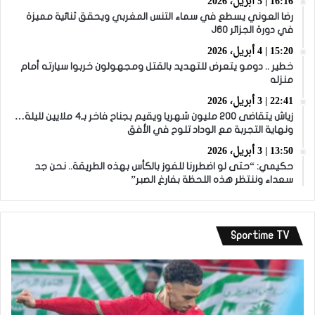
16:16 | 5 أبريل، 2026
رضا العوني يسطع في سماء التنس المغربي ويحقق ثنائية مميزة
في دورة الجزائر J60
15:20 | 4 أبريل، 2026
خطير .. دومو يتعرض للتهديد بالقتل ومجهولون خربوا سيارته أمام
منزله
22:41 | 3 أبريل، 2026
زياش يتقاضى 200 مليون شهريا ويقيم بجناح فاخر بـ4 ملايين لليلة…
ونهاية التجربة مع الوداد تلوح في الأفق
13:50 | 3 أبريل، 2026
حكيمي: “حتى لو اضطررنا للفوز بالكأس بهذه الطريقة.. نحن جد
سعداء وننتظر هذه اللحظة بفارغ الصبر”
Sportime TV