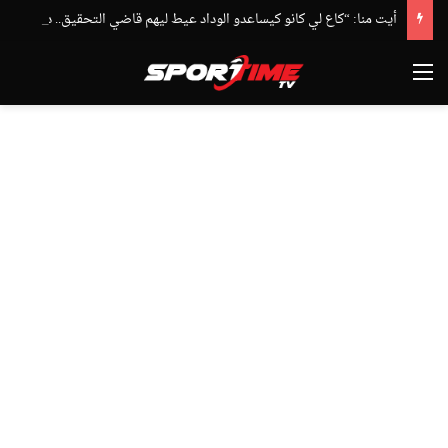
أيت منا: “كاع لي كانو كيساعدو الوداد عيط ليهم قاضي التحقيق.. دابا حتى شي واحد ما بقا باغي يعاون”
القائمة