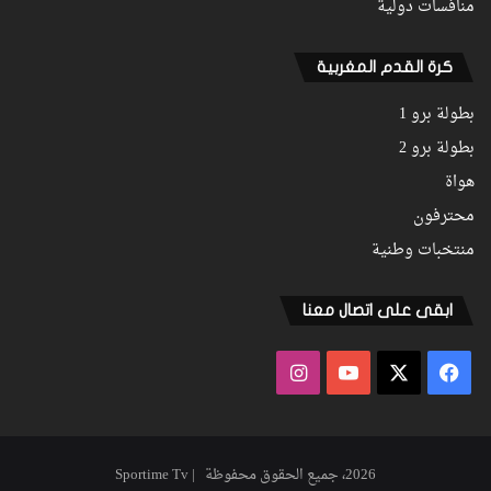
منافسات دولية
كرة القدم المغربية
بطولة برو 1
بطولة برو 2
هواة
محترفون
منتخبات وطنية
ابقى على اتصال معنا
فيسبوك
‫X
‫YouTube
انستقرام
2026، جميع الحقوق محفوظة | Sportime Tv