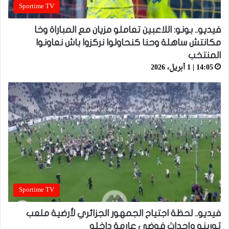
Sportime TV
فيديو.. بونو: اللاعبين تعاملو مزيان مع المباراة وخا
مكانتش ساهلة وحنا كنحاولوا نركزوا باش نعاونوا
المنتخب
14:05 | 1 أبريل، 2026
Sportime TV
فيديو.. لحظة اجتياح الجمهور الجزائري لأرضية ملعب
تورينو وإحداث فوضى عارمة داخله