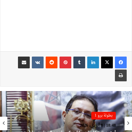
لينكدإن
بينتيريست
مشاركة عبر البريد
طباعة
بطولة برو 1
بطولة برو 1
22:23 | 6 أبريل، 2026