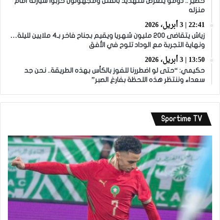
خطير .. دومو يتعرض للتهديد بالقتل ومجهولون خربوا سيارته أمام
منزله
22:41 | 3 أبريل، 2026
زياش يتقاضى 200 مليون شهريا ويقيم بجناح فاخر بـ4 ملايين لليلة…
ونهاية التجربة مع الوداد تلوح في الأفق
13:50 | 3 أبريل، 2026
حكيمي: “حتى لو اضطررنا للفوز بالكأس بهذه الطريقة.. نحن جد
سعداء وننتظر هذه اللحظة بفارغ الصبر”
Sportime TV