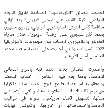
احتجت
فصائل
“
الكورفاسود
”
المساندة
لفريق
الرجاء
الرياضي
لكرة
القدم،
على
ترحيل
“
ديربي
”
ربع
نهائي
منافسة
كأس
العرش،
لملعب
العربي
الزاولي،
وبدون
جمهور،
بعدما
كان
سيجري
على
أرضية
“
دونور
“
،
خلال
مباراة
الطوغو
والكاميرون،
لحساب
دور
مجموعات
كأس
إفريقيا
2022
للسيدات،
والتي
أجريت
على
أرضية
ملعب
محمد
الخامس
أمس
الأربعاء
.
وأصدرت
الفصائل
بلاغا،
تندد
فيه
بالقرار
الفجائي
للجامعة،
ومما
جاء
فيه
: “
الظاهر
أن
خطاب
التحضر
والمعقولية
لم
يعد
نافعا
مع
لقجع
..
حذرنا
مرارا
وتكرارا
من
نهج
تلك
الأساليب
الملتوية
معنا،
والتي
دأبتم
على
سلكها،
لتسهيل
قضاء
مآربكم
…
سواء
في
دواليب
الجامعة
واختصاصاتها
أو
خارجها،
وتكولس
نهايات