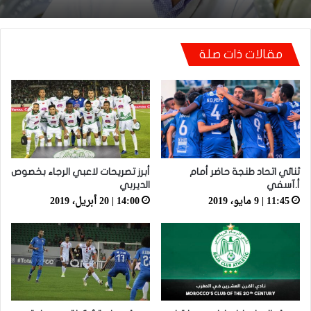
أيت منا: “كاع لي كانو كيساعدو الوداد عيط ليهم
مقالات ذات صلة
قاضي التحقيق.. دابا حتى شي واحد ما بقا باغي
يعاون”
ثنائي اتحاد طنجة حاضر أمام
أبرز تصريحات لاعبي الرجاء بخصوص
أ.آسفي
الديربي
11:45 | 9 مايو، 2019
14:00 | 20 أبريل، 2019