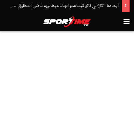
أيت منا: “كاع لي كانو كيساعدو الوداد عيط ليهم قاضي التحقيق.. دابا حتى شي واحد ما بقا باغي يعاون”
القائمة