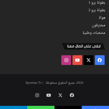
بطولة برو 1
بطولة برو 2
هواة
محترفون
منتخبات وطنية
ابقى على اتصال معنا
فيسبوك
‫X
‫YouTube
انستقرام
2026، جميع الحقوق محفوظة | Sportime Tv
فيسبوك
‫X
‫YouTube
انستقرام