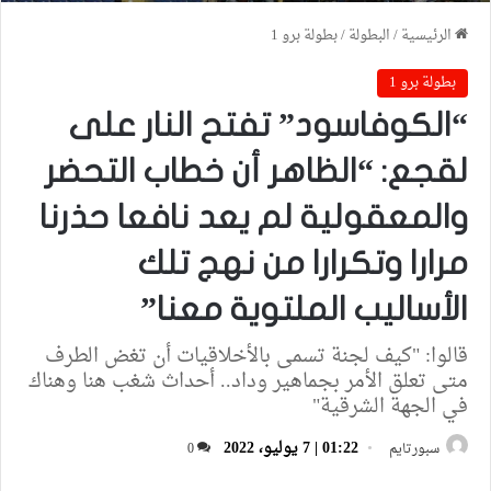
الرئيسية
/
البطولة
/
بطولة برو 1
بطولة برو 1
“الكوفاسود” تفتح النار على
لقجع: “الظاهر أن خطاب التحضر
والمعقولية لم يعد نافعا حذرنا
مرارا وتكرارا من نهج تلك
الأساليب الملتوية معنا”
قالوا: "كيف لجنة تسمى بالأخلاقيات أن تغض الطرف
متى تعلق الأمر بجماهير وداد.. أحداث شغب هنا وهناك
في الجهة الشرقية"
01:22 | 7 يوليو، 2022
سبورتايم
0