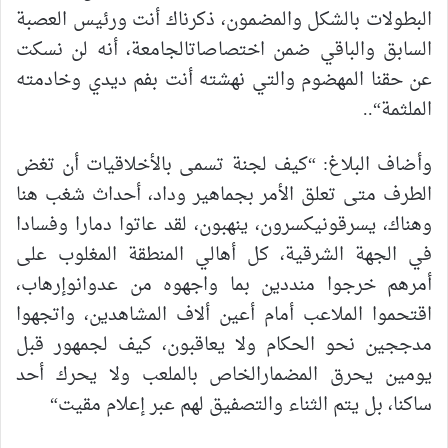
البطولات
بالشكل
والمضمون،
ذكرناك
أنت
ورئيس
العصبة
السابق
والباقي
ضمن
اختصاصات
الجامعة،
أنه
لن
نسكت
عن
حقنا
المهضوم
والتي
نهشته
أنت
بفم
ديدي
وخادمته
الملثمة
“..
وأضاف
البلاغ
: “
كيف
لجنة
تسمى
بالأخلاقيات
أن
تغض
الطرف
متى
تعلق
الأمر
بجماهير
وداد،
أحداث
شغب
هنا
وهناك،
يسرقون
يكسرون،
ينهبون،
لقد
عاتوا
دمارا
وفسادا
في
الجهة
الشرقية،
كل
أهالي
المنطقة
المغلوب
على
أمرهم
خرجوا
منددين
بما
واجهوه
من
عدوان
وإرهاب،
اقتحموا
الملاعب
أمام
أعين
ألاف
المشاهدين،
واتجهوا
مدججين
نحو
الحكام
ولا
يعاقبون،
كيف
لجمهور
قبل
يومين
يحرق
المضمار
الخاص
بالملعب
ولا
يحرك
أحد
ساكنا،
بل
يتم
الثناء
والتصفيق
لهم
عبر
إعلام
مقيت
“