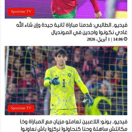
Sportime TV
فيديو.. الطالبي: قدمنا مباراة ثانية جيدة وإن شاء الله
غادي نكونوا واجدين في المونديال
14:06 | 1 أبريل، 2026
Sportime TV
فيديو.. بونو: اللاعبين تعاملو مزيان مع المباراة وخا
مكانتش ساهلة وحنا كنحاولوا نركزوا باش نعاونوا